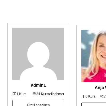
admin1
Anja
1 Kurs
24 Kursteilnehmer
6 Kurs
3
Profil anzeigen