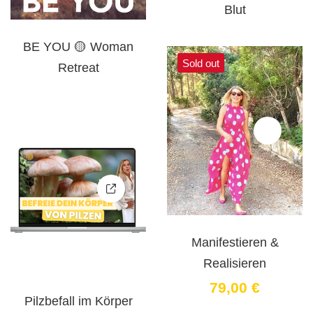
Blut
BE YOU 🟡 Woman
Sold out
Retreat
Manifestieren &
Realisieren
79
,00
€
Pilzbefall im Körper