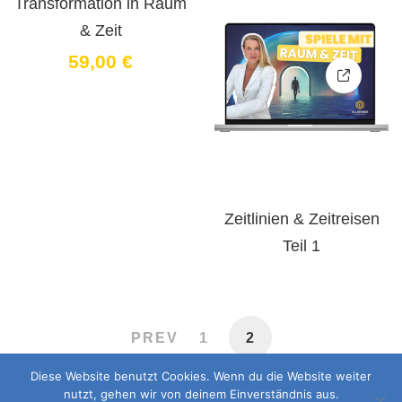
Transformation in Raum
& Zeit
59
,00
€
Zeitlinien & Zeitreisen
Teil 1
PREV
1
2
Diese Website benutzt Cookies. Wenn du die Website weiter
nutzt, gehen wir von deinem Einverständnis aus.