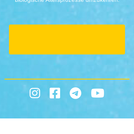
Ja! Ich will den
Verjüngungsprozess
starten